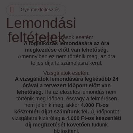
Gyermekfejlesztés
Lemondási
feltételek
Foglalkozások esetén:
A foglalkozás lemondására az óra
megkezdése előtt van lehetőség.
Amennyiben ez nem történik meg, az óra
teljes díja felszámolásra kerül.
Vizsgálatok esetén:
A vizsgálatok lemondására legkésőbb 24
órával a tervezett időpont előtt van
lehetőség.
Ha az előzetes lemondás nem
történik meg időben, és/vagy a felmérésen
nem jelenik meg, akkor
4.000 Ft-os
készenléti díjat számítunk fel.
Új időpontot
vizsgálatra kizárólag
a 4.000 Ft-os készenléti
díj megfizetését követően
tudunk
biztosítani.