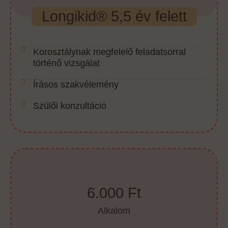
Longikid® 5,5 év felett
Korosztálynak megfelelő feladatsorral
történő vizsgálat
Írásos szakvélemény
Szülői konzultáció
6.000 Ft
Alkalom