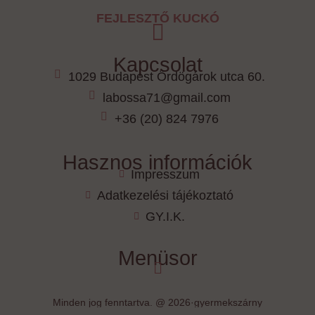
FEJLESZTŐ KUCKÓ
Kapcsolat
1029 Budapest Ördögárok utca 60.
labossa71@gmail.com
+36 (20) 824 7976
Hasznos információk
Impresszum
Adatkezelési tájékoztató
GY.I.K.
Menüsor
Minden jog fenntartva. @ 2026·gyermekszárny