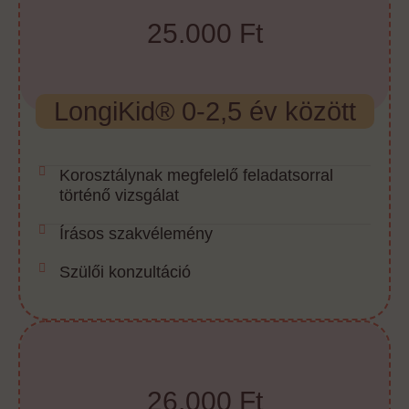
25.000 Ft
LongiKid® 0-2,5 év között
Korosztálynak megfelelő feladatsorral
történő vizsgálat
Írásos szakvélemény
Szülői konzultáció
26.000 Ft