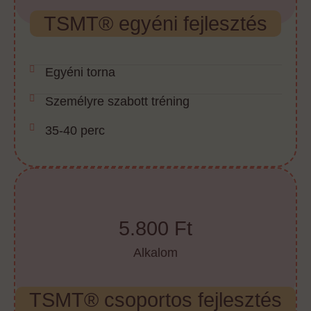
TSMT® egyéni fejlesztés
Egyéni torna
Személyre szabott tréning
35-40 perc
5.800 Ft
Alkalom
TSMT® csoportos fejlesztés