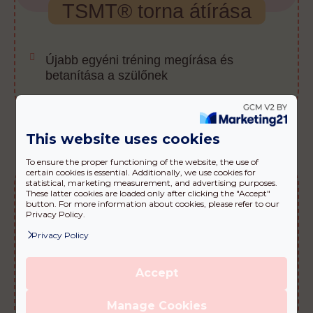
TSMT® torna átírása
Újabb egyéni tréning megírása és
betanítása a szülőnek
Iskolaelőkészítő foglalkozás
This website uses cookies
To ensure the proper functioning of the website, the use of
certain cookies is essential. Additionally, we use cookies for
statistical, marketing measurement, and advertising purposes.
These latter cookies are loaded only after clicking the "Accept"
button. For more information about cookies, please refer to our
Privacy Policy.
27.000 Ft
Privacy Policy
Accept
Iskolaérettségi vizsgálat
Manage Cookies