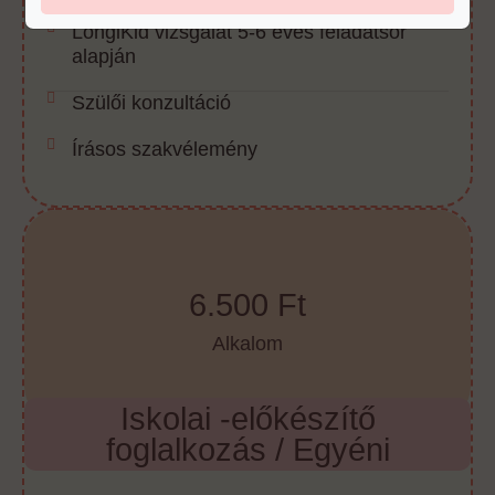
LongiKid vizsgálat 5-6 éves feladatsor
alapján
Szülői konzultáció
Írásos szakvélemény
6.500 Ft
Alkalom
Iskolai -előkészítő
foglalkozás / Egyéni