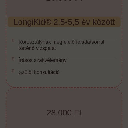
LongiKid® 2,5-5,5 év között
Korosztálynak megfelelő feladatsorral
történő vizsgálat
Írásos szakvélemény
Szülői konzultáció
28.000 Ft