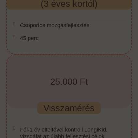
(3 éves kortól)
Csoportos mozgásfejlesztés
45 perc
25.000 Ft
Visszamérés
Fél-1 év elteltével kontroll LongiKid,
vizsgálat az újabb fejlesztési célok